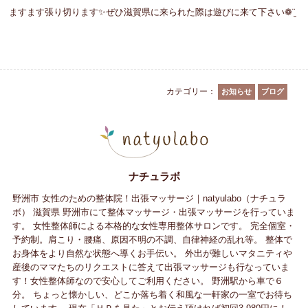
ますます張り切ります✨ぜひ滋賀県に来られた際は遊びに来て下さい❁¨̮
カテゴリー：
お知らせ
ブログ
ナチュラボ
野洲市 女性のための整体院！出張マッサージ｜natyulabo（ナチュラ
ボ） 滋賀県 野洲市にて整体マッサージ・出張マッサージを行っていま
す。 女性整体師による本格的な女性専用整体サロンです。 完全個室・
予約制。肩こり・腰痛、原因不明の不調、自律神経の乱れ等。 整体で
お身体をより自然な状態へ導くお手伝い。 外出が難しいマタニティや
産後のママたちのリクエストに答えて出張マッサージも行なっていま
す！女性整体師なので安心してご利用ください。 野洲駅から車で６
分。 ちょっと懐かしい、どこか落ち着く和風な一軒家の一室でお待ち