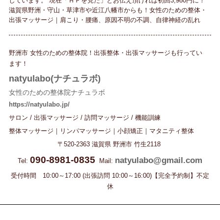
しています。 現在「ＨＰを見た」とお伝え頂ければ初回3,980円に！
滋賀県野洲・守山・草津市や近江八幡市からも！女性のための整体・
出張マッサージ｜肩こり・腰痛、原因不明の不調、自律神経の乱れ
野洲市 女性のための整体院！出張整体・出張マッサージも行ってい
ます！
natyulabo(ナチュラボ)
女性のための整体院ナチュラボ
https://natyulabo.jp/
サロン / 出張マッサージ / 訪問マッサージ / 機能訓練
整体マッサージ｜リンパマッサージ｜小顔矯正｜マタニティ整体
〒520-2363
滋賀県
野洲市
竹生2118
090-8981-0835
natyulabo@gmail.com
Tel:
Mail:
受付時間 10:00～17:00 (出張訪問 10:00～16:00)【完全予約制】不定
休