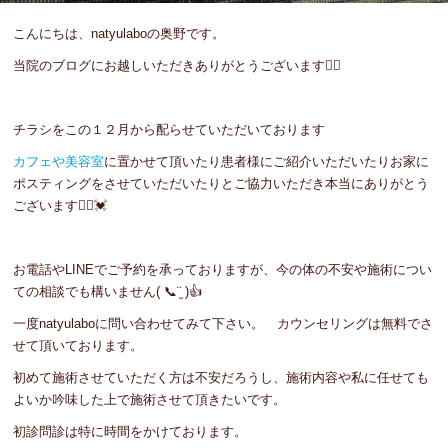
こんにちは、natyulaboの奥野です。
当院のブログにお越しいただきありがとうございます🙇‍♀️
チラシをこの１２月から配らせていただいております
カフェや美容室
に置かせて頂いたり患者様にご紹介いただいたりお家に
ポスティングをさせていただいたりとご協力いただき本当にありがとう
ございます🙇‍♀️💓
お電話やLINEでご予約を承っておりますが、今の体の不安や施術につい
ての相談でも構いません( 📞¨̮ )👍
一度natyulaboに問い合わせてみて下さい。 カウンセリングは無料でさ
せて頂いております。
初めて施術させていただく方は不安だろうし、施術内容や私に任せても
よいか吟味した上で施術させて頂きたいです。
初診問診は特に時間をかけております。