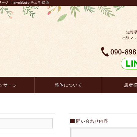
｜natyulabo(ナチュラボ)
滋賀
出張マッ
ッサージ
整体について
患者
問い合わせ内容