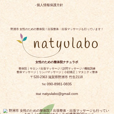
個人情報保護方針
野洲市 女性のための整体院！出張整体・出張マッサージも行っています！
女性のための整体院ナチュラボ
整体院｜サロン / 出張マッサージ / 訪問マッサージ / 機能訓練
整体マッサージ｜リンパマッサージ｜小顔矯正｜マタニティ整体
〒520-2363
滋賀県
野洲市
竹生2118
090-8981-0835
Tel:
natyulabo@gmail.com
Mail: