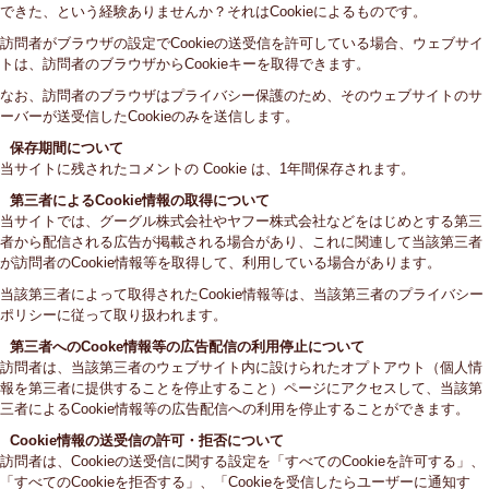
できた、という経験ありませんか？それはCookieによるものです。
訪問者がブラウザの設定でCookieの送受信を許可している場合、ウェブサイ
トは、訪問者のブラウザからCookieキーを取得できます。
なお、訪問者のブラウザはプライバシー保護のため、そのウェブサイトのサ
ーバーが送受信したCookieのみを送信します。
保存期間について
当サイトに残されたコメントの Cookie は、1年間保存されます。
第三者によるCookie情報の取得について
当サイトでは、グーグル株式会社やヤフー株式会社などをはじめとする第三
者から配信される広告が掲載される場合があり、これに関連して当該第三者
が訪問者のCookie情報等を取得して、利用している場合があります。
当該第三者によって取得されたCookie情報等は、当該第三者のプライバシー
ポリシーに従って取り扱われます。
第三者へのCooke情報等の広告配信の利用停止について
訪問者は、当該第三者のウェブサイト内に設けられたオプトアウト（個人情
報を第三者に提供することを停止すること）ページにアクセスして、当該第
三者によるCookie情報等の広告配信への利用を停止することができます。
Cookie情報の送受信の許可・拒否について
訪問者は、Cookieの送受信に関する設定を「すべてのCookieを許可する」、
「すべてのCookieを拒否する」、「Cookieを受信したらユーザーに通知す