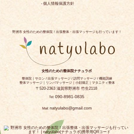
個人情報保護方針
野洲市 女性のための整体院！出張整体・出張マッサージも行っています！
女性のための整体院ナチュラボ
整体院｜サロン / 出張マッサージ / 訪問マッサージ / 機能訓練
整体マッサージ｜リンパマッサージ｜小顔矯正｜マタニティ整体
〒520-2363
滋賀県
野洲市
竹生2118
090-8981-0835
Tel:
natyulabo@gmail.com
Mail: