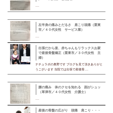
.....
左半身の痛みとだるさ 肩こり頭痛（栗東
市／４０代女性 サービス業）
.....
出張だから楽、赤ちゃんもリラックスお家
で産後骨盤矯正（栗東市／３０代女性 主
婦）
ナチュラボの奥野です ブログを見て頂きありがと
うございます 当院では出張で産後骨.....
腰の痛み 体のクセを知れる 顔がシュッ
（草津市／４０代女性 介護士）
.....
産後の骨盤の広がり 頭痛 肩こり・・・